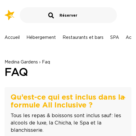
Marrakech - Maroc
MARRAKECH - Aqua Mirage
MARRAKECH - TUI BLUE Medina Gardens
Destination › Hôtels
Accueil
Hébergement
Restaurants et bars
SPA
Activ
Larache - Maroc
TUI BLUE Medina Gardens
LARACHE - Lixus Beach Resort
Hammamet - Tunisie
Arrivée
Medina Gardens › Faq
HAMMAMET - TUI BLUE Palm Beach Hammamet
FAQ
HAMMAMET - TUI MAGIC LIFE Africana
Départ
HAMMAMET - TUI BLUE Manar
HAMMAMET - AQI SplashWorld Venus Beach
Qu’est-ce qui est inclus dans la
Sousse - Tunisie
Personnes
formule All Inclusive ?
1
chambre
,
2
adultes
SOUSSE - TUI SUNEO ROYAL KENZ
Tous les repas & boissons sont inclus sauf: les
SOUSSE - TUI BLUE Scheherazade
alcools de luxe, la Chicha, le Spa et la
Rechercher
blanchisserie.
Monastir - Tunisie