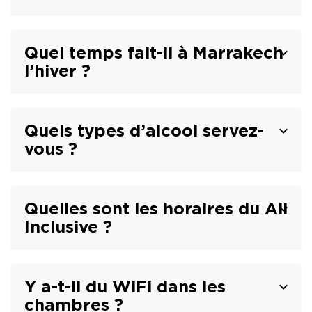
MONASTIR - HOLIDAY VILLAGE Skanes
MONASTIR - TUI SUNEO Palm Beach Skanes
Quel temps fait-il à Marrakech
Tabarka - Tunisie
l’hiver ?
TABARKA - Thabraca Thalasso & Diving
Djerba - Tunisie
DJERBA - TUI MAGIC LIFE Penelope Beach
Quels types d’alcool servez-
DJERBA - TUI BLUE Palm Beach Palace
vous ?
Tozeur - Tunisie
TOZEUR - Palm Beach Palace
TOZEUR - The Mora Sahara Tozeur
Quelles sont les horaires du All
Inclusive ?
Y a-t-il du WiFi dans les
chambres ?