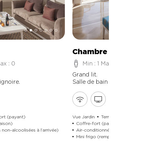
Chambre Standa
ax : 0
Min : 1 Max : 2
M
Grand lit.
ignoire.
Salle de bain avec douch
ort (payant)
Vue Jardin
Terrasse
Accès d
aison)
Coffre-fort (payant)
 non-alcoolisées à l’arrivée)
Air-conditionné (uniquement e
Mini frigo (rempli de l’eau et d