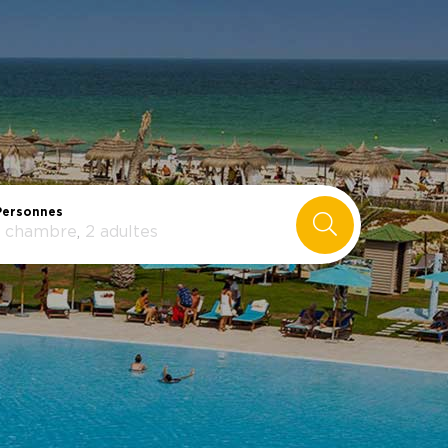
Personnes
chambre
,
2
adultes