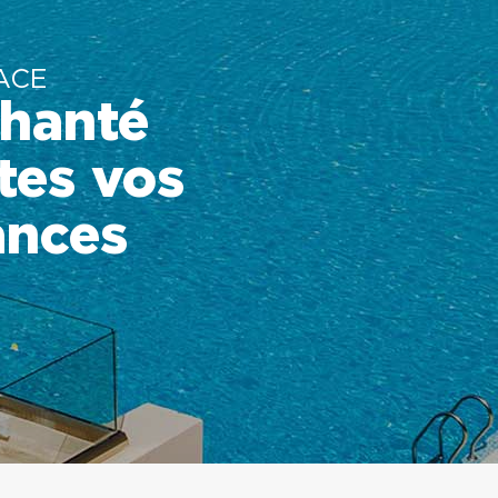
ACE
hanté
tes vos
ances