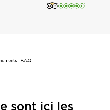
énements
F.A.Q
 sont ici les