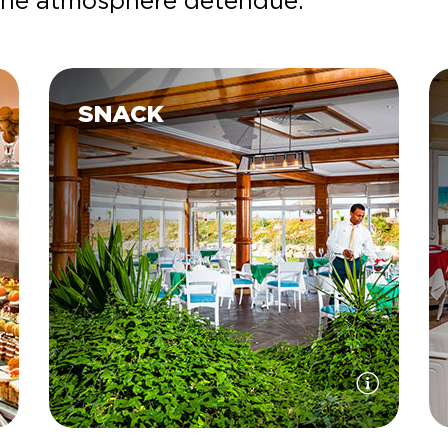
une atmosphère détendue.
SNACK