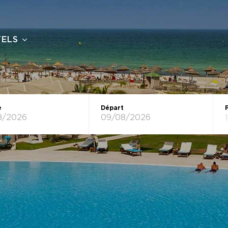
TELS
e
Départ
1