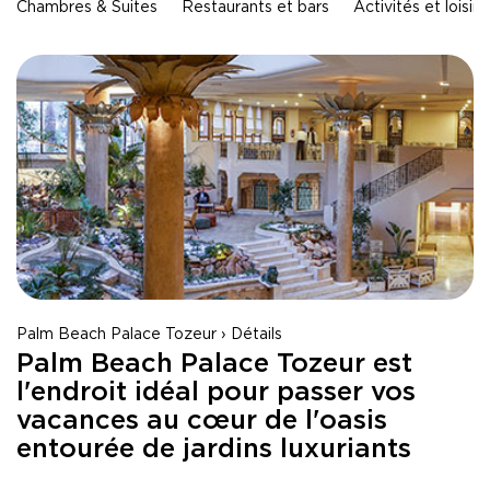
MONASTIR - HOLIDAY VILLAGE Skanes
Chambres & Suites
Restaurants et bars
Activités et loisirs
MONASTIR - TUI SUNEO Palm Beach Skanes
Tabarka - Tunisie
TABARKA - Thabraca Thalasso & Diving
Djerba - Tunisie
DJERBA - TUI MAGIC LIFE Penelope Beach
DJERBA - TUI BLUE Palm Beach Palace
Tozeur - Tunisie
TOZEUR - Palm Beach Palace
TOZEUR - The Mora Sahara Tozeur
Palm Beach Palace Tozeur › Détails
Palm Beach Palace Tozeur est
l'endroit idéal pour passer vos
vacances au cœur de l'oasis
entourée de jardins luxuriants