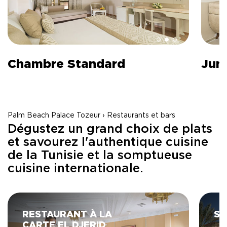
Chambre Standard
Juni
Palm Beach Palace Tozeur › Restaurants et bars
Dégustez un grand choix de plats
et savourez l'authentique cuisine
de la Tunisie et la somptueuse
cuisine internationale.
RESTAURANT À LA
SN
CARTE EL DJERID