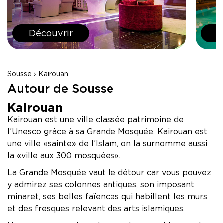
MONASTIR - HOLIDAY VILLAGE Skanes
MONASTIR - TUI SUNEO Palm Beach Skanes
Découvrir
D
Tabarka - Tunisie
TABARKA - Thabraca Thalasso & Diving
Djerba - Tunisie
Sousse › Kairouan
DJERBA - TUI MAGIC LIFE Penelope Beach
Autour de Sousse
DJERBA - TUI BLUE Palm Beach Palace
Kairouan
Tozeur - Tunisie
Kairouan est une ville classée patrimoine de
TOZEUR - Palm Beach Palace
l’Unesco grâce à sa Grande Mosquée. Kairouan est
TOZEUR - The Mora Sahara Tozeur
une ville « sainte » de l’Islam, on la surnomme aussi
la « ville aux 300 mosquées ».
La Grande Mosquée vaut le détour car vous pouvez
y admirez ses colonnes antiques, son imposant
minaret, ses belles faïences qui habillent les murs
et des fresques relevant des arts islamiques.