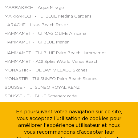
MARRAKECH - Aqua Mirage
MARRAKECH - TUI BLUE Medina Gardens
LARACHE - Lixus Beach Resort
HAMMAMET - TUI MAGIC LIFE Africana
HAMMAMET - TUI BLUE Manar
HAMMAMET - TUI BLUE Palm Beach Hammamet
HAMMAMET - AQI SplashWorld Venus Beach
MONASTIR - HOLIDAY VILLAGE Skanes
MONASTIR - TUI SUNEO Palm Beach Skanes
SOUSSE - TUI SUNEO ROYAL KENZ
SOUSSE - TUI BLUE Scheherazade
DJERBA - TUI MAGIC LIFE Penelope Beach
En poursuivant votre navigation sur ce site,
DJERBA - TUI BLUE Palm Beach Palace
vous acceptez l’utilisation de cookies pour
TABARKA - Thabraca Thalasso & Diving
améliorer l'expérience utilisateur et nous
vous recommandons d'accepter leur
TOZEUR - Palm Beach Palace